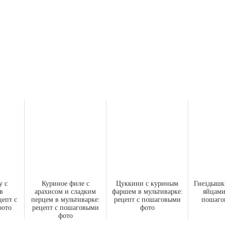
у с
Куриное филе с
Цуккини с куриным
Гнездышк
в
арахисом и сладким
фаршем в мультиварке:
яйцами
цепт с
перцем в мультиварке:
рецепт с пошаговыми
пошаго
фото
рецепт с пошаговыми
фото
фото