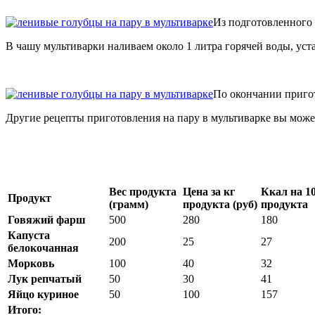
Из подготовленного 
В чашу мультиварки наливаем около 1 литра горячей воды, уст
По окончании приго
Другие рецепты приготовления на пару в мультиварке вы мож
Вес продукта
Цена за кг
Ккал на 10
Продукт
(грамм)
продукта (руб)
продукта
Говяжий фарш
500
280
180
Капуста
200
25
27
белокочанная
Морковь
100
40
32
Лук репчатый
50
30
41
Яйцо куриное
50
100
157
Итого: