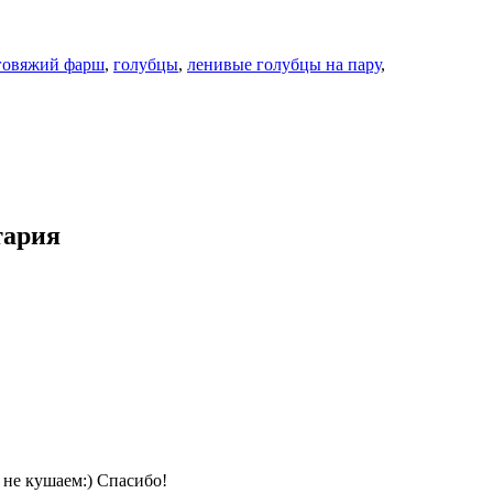
говяжий фарш
,
голубцы
,
ленивые голубцы на пару
,
тария
 не кушаем:) Спасибо!