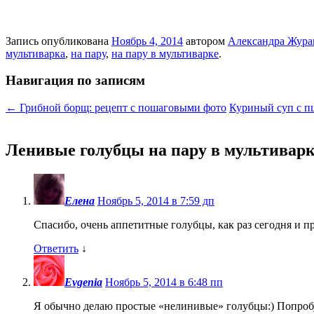
Запись опубликована
Ноябрь 4, 2014
автором
Александра Жура
мультиварка
,
на пару
,
на пару в мультиварке
.
Навигация по записям
←
Грибной борщ: рецепт с пошаговыми фото
Куриный суп с п
Ленивые голубцы на пару в мультиварк
Елена
Ноябрь 5, 2014 в 7:59 дп
Спасибо, очень аппетитные голубцы, как раз сегодня и 
Ответить
↓
Evgenia
Ноябрь 5, 2014 в 6:48 пп
Я обычно делаю простые «нелинивые» голубцы:) Попробую