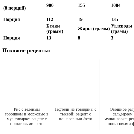
900
155
1084
(8 порций)
Порция
112
19
135
Белки
Углеводы
Жиры (грамм)
(грамм)
(грамм)
Порция
13
8
3
Похожие рецепты:
Рис с зеленым
Тефтели из говядины с
Овощное раг
горошком и морковью в
тыквой: рецепт с
сельдереем 
мультиварке: рецепт с
пошаговыми фото
мультиварке: ре
пошаговыми фото
пошаговыми 