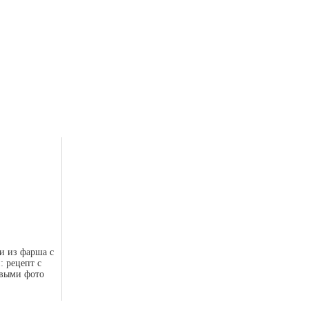
и из фарша с
: рецепт с
выми фото