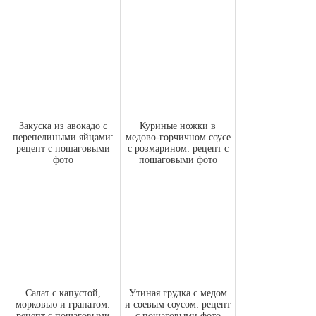
Закуска из авокадо с
Куриные ножки в
перепелиными яйцами:
медово-горчичном соусе
рецепт с пошаговыми
с розмарином: рецепт с
фото
пошаговыми фото
Салат с капустой,
Утиная грудка с медом
морковью и гранатом:
и соевым соусом: рецепт
рецепт с пошаговыми
с пошаговыми фото