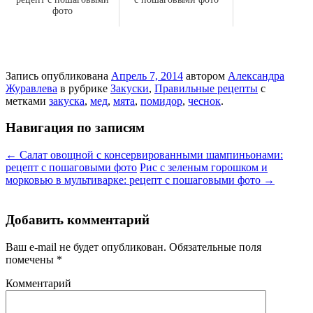
фото
Запись опубликована
Апрель 7, 2014
автором
Александра
Журавлева
в рубрике
Закуски
,
Правильные рецепты
с
метками
закуска
,
мед
,
мята
,
помидор
,
чеснок
.
Навигация по записям
←
Салат овощной с консервированными шампиньонами:
рецепт с пошаговыми фото
Рис с зеленым горошком и
морковью в мультиварке: рецепт с пошаговыми фото
→
Добавить комментарий
Ваш e-mail не будет опубликован.
Обязательные поля
помечены
*
Комментарий