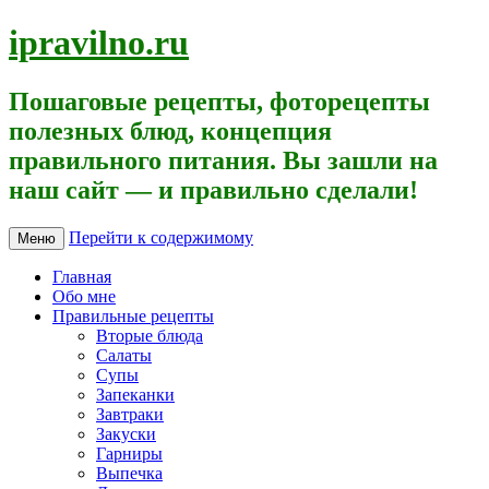
ipravilno.ru
Пошаговые рецепты, фоторецепты
полезных блюд, концепция
правильного питания. Вы зашли на
наш сайт — и правильно сделали!
Перейти к содержимому
Меню
Главная
Обо мне
Правильные рецепты
Вторые блюда
Салаты
Супы
Запеканки
Завтраки
Закуски
Гарниры
Выпечка