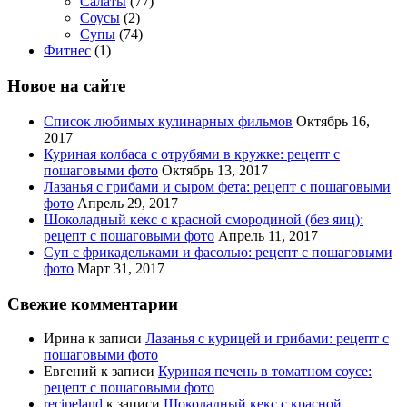
Салаты
(77)
Соусы
(2)
Супы
(74)
Фитнес
(1)
Новое на сайте
Список любимых кулинарных фильмов
Октябрь 16,
2017
Куриная колбаса с отрубями в кружке: рецепт с
пошаговыми фото
Октябрь 13, 2017
Лазанья с грибами и сыром фета: рецепт с пошаговыми
фото
Апрель 29, 2017
Шоколадный кекс с красной смородиной (без яиц):
рецепт с пошаговыми фото
Апрель 11, 2017
Суп с фрикадельками и фасолью: рецепт с пошаговыми
фото
Март 31, 2017
Свежие комментарии
Ирина
к записи
Лазанья с курицей и грибами: рецепт с
пошаговыми фото
Евгений
к записи
Куриная печень в томатном соусе:
рецепт с пошаговыми фото
recipeland
к записи
Шоколадный кекс с красной